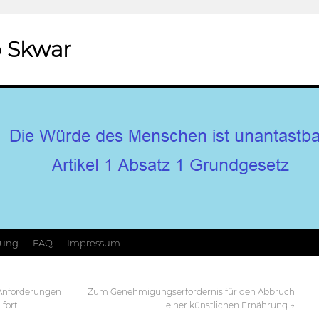
 Skwar
hung
FAQ
Impressum
Anforderungen
Zum Genehmigungserfordernis für den Abbruch
fort
einer künstlichen Ernährung
→