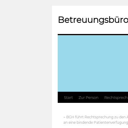
Betreuungsbüro
Zum
Start
Zur Person
Rechtsprec
Inhalt
←
BGH führt Rechtsprechung zu den 
springen
an eine bindende Patientenverfügung 