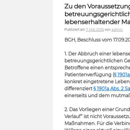
Zu den Voraussetzung
betreuungsgerichtli
lebenserhaltender 
Publiziert am
von
7. Mai 2018
admin
BGH, Beschluss vom 17.09.2
1. Der Abbruch einer leben
betreuungsgerichtlichen 
Betroffene einen entsprech
Patientenverfügung (
§ 1901a
konkret eingetretene Lebens
differenziert
§ 1901a Abs. 2 S
einerseits und dem mutmaßli
2. Das Vorliegen einer Grun
Verlauf“ ist nicht Vorausse
Maßnahmen. Für die Verbind