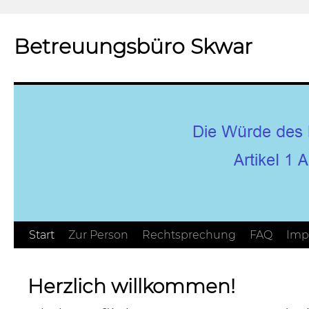
Betreuungsbüro Skwar
Zum
Start
Zur Person
Rechtsprechung
FAQ
Imp
Inhalt
Herzlich willkommen!
springen