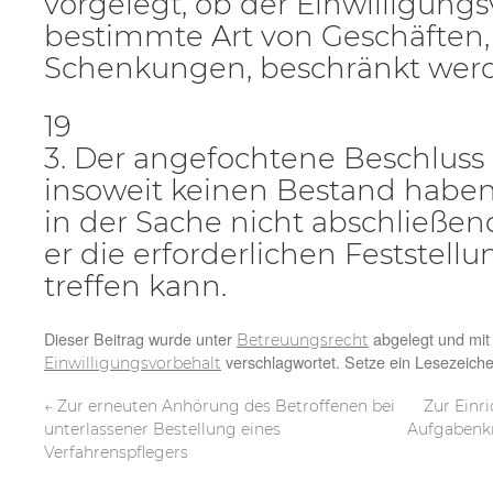
vorgelegt, ob der Einwilligungs
bestimmte Art von Geschäften, 
Schenkungen, beschränkt wer
19
3. Der angefochtene Beschluss
insoweit keinen Bestand haben
in der Sache nicht abschließen
er die erforderlichen Feststellu
treffen kann.
Dieser Beitrag wurde unter
abgelegt und mi
Betreuungsrecht
verschlagwortet. Setze ein Lesezeich
Einwilligungsvorbehalt
←
Zur erneuten Anhörung des Betroffenen bei
Zur Einr
unterlassener Bestellung eines
Aufgabenkr
Verfahrenspflegers