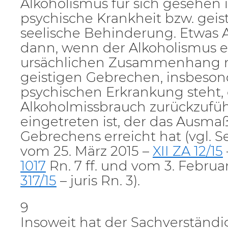
Alkoholismus für sich gesehen i
psychische Krankheit bzw. geis
seelische Behinderung. Etwas A
dann, wenn der Alkoholismus 
ursächlichen Zusammenhang 
geistigen Gebrechen, insbeson
psychischen Erkrankung steht, 
Alkoholmissbrauch zurückzufü
eingetreten ist, der das Ausmaß
Gebrechens erreicht hat (vgl. 
vom 25. März 2015 –
XII ZA 12/15
1017
Rn. 7 ff. und vom 3. Februa
317/15
– juris Rn. 3).
9
Insoweit hat der Sachverständi