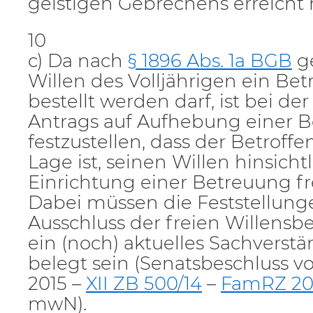
geistigen Gebrechens erreicht 
10
c) Da nach
§ 1896 Abs. 1a BGB
ge
Willen des Volljährigen ein Bet
bestellt werden darf, ist bei d
Antrags auf Aufhebung einer 
festzustellen, dass der Betroffe
Lage ist, seinen Willen hinsicht
Einrichtung einer Betreuung f
Dabei müssen die Feststellun
Ausschluss der freien Willens
ein (noch) aktuelles Sachvers
belegt sein (Senatsbeschluss 
2015 –
XII ZB 500/14
–
FamRZ 201
mwN).