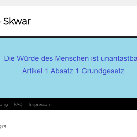
 Skwar
hung
FAQ
Impressum
gen