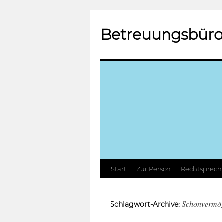
Betreuungsbüro
Zum
Start
Zur Person
Rechtsprec
Inhalt
Schonvermö
Schlagwort-Archive:
springen