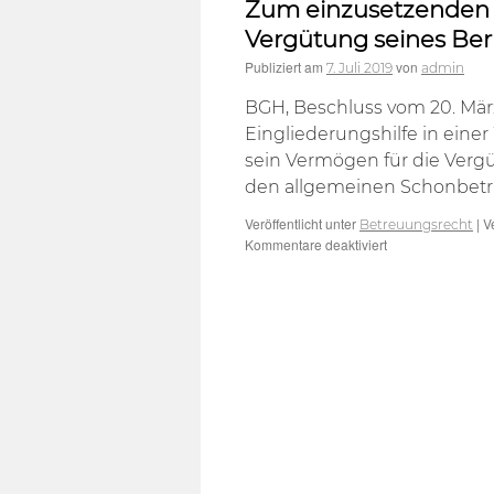
Zum einzusetzenden 
Vergütung seines Ber
Publiziert am
von
7. Juli 2019
admin
BGH, Beschluss vom 20. März
Eingliederungshilfe in einer
sein Vermögen für die Vergü
den allgemeinen Schonbetr
Veröffentlicht unter
|
V
Betreuungsrecht
für
Kommentare deaktiviert
Zum
einzusetzenden
Vermögen
eines
Betreuten
für
die
Vergütung
seines
Berufsbetreuers