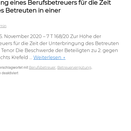
g eines Berufsbetreuers für die Zeit
s Betreuten in einer
min
5. November 2020 – 7 T 168/20 Zur Höhe der
uers für die Zeit der Unterbringung des Betreuten
lt Tenor Die Beschwerde der Beteiligten zu 2. gegen
chts Krefeld …
Weiterlesen
→
erschlagwortet mit
,
,
Berufsbetreuer
Betreuervergütung
für
deaktiviert
Zur
Höhe
der
Vergütung
eines
Berufsbetreuers
für
die
Zeit
der
Unterbringung