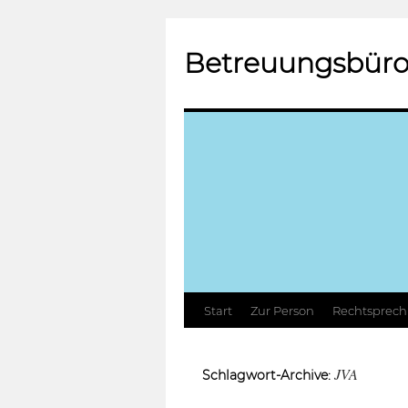
Betreuungsbüro
Zum
Start
Zur Person
Rechtsprec
Inhalt
JVA
Schlagwort-Archive:
springen