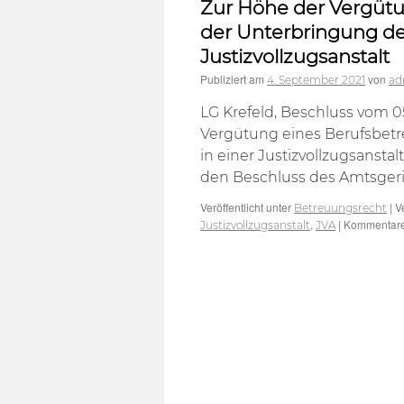
Zur Höhe der Vergütun
der Unterbringung de
Justizvollzugsanstalt
Publiziert am
von
4. September 2021
ad
LG Krefeld, Beschluss vom 0
Vergütung eines Berufsbetre
in einer Justizvollzugsansta
den Beschluss des Amtsgeri
Veröffentlicht unter
|
V
Betreuungsrecht
,
|
Kommentare 
Justizvollzugsanstalt
JVA