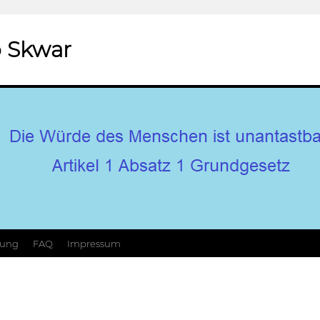
 Skwar
hung
FAQ
Impressum