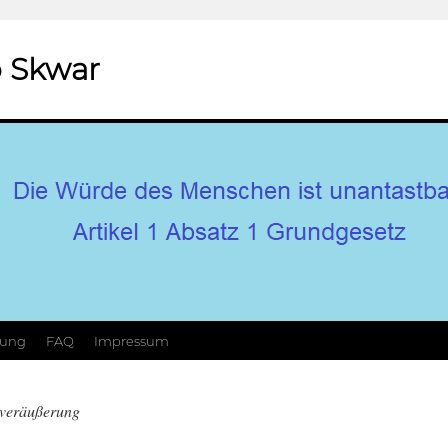
 Skwar
hung
FAQ
Impressum
veräußerung