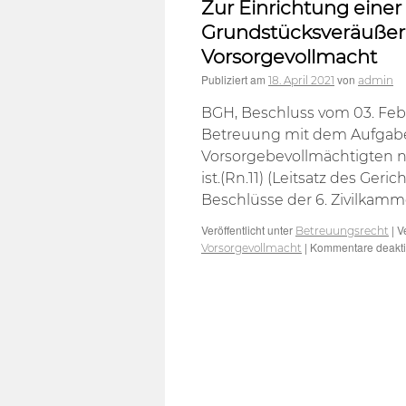
Zur Einrichtung eine
Grundstücksveräußerung
Vorsorgevollmacht
Publiziert am
von
18. April 2021
admin
BGH, Beschluss vom 03. Febru
Betreuung mit dem Aufgab
Vorsorgebevollmächtigten nur
ist.(Rn.11) (Leitsatz des Ge
Beschlüsse der 6. Zivilkamm
Veröffentlicht unter
|
V
Betreuungsrecht
|
Kommentare deaktiv
Vorsorgevollmacht