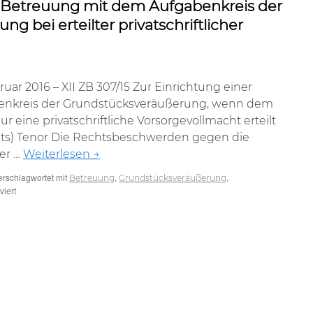
r Betreuung mit dem Aufgabenkreis der
 bei erteilter privatschriftlicher
ar 2016 – XII ZB 307/15 Zur Einrichtung einer
enkreis der Grundstücksveräußerung, wenn dem
 eine privatschriftliche Vorsorgevollmacht erteilt
richts) Tenor Die Rechtsbeschwerden gegen die
er …
Weiterlesen
→
erschlagwortet mit
,
,
Betreuung
Grundstücksveräußerung
für
iert
Zur
Einrichtung
einer
Betreuung
mit
dem
Aufgabenkreis
der
Grundstücksveräußerung