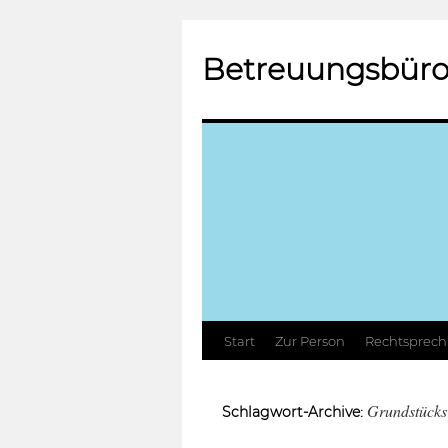
Betreuungsbüro
Zum
Start
Zur Person
Rechtsprec
Inhalt
Grundstücks
Schlagwort-Archive:
springen