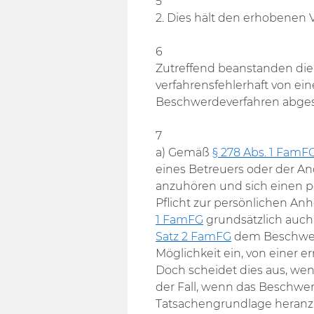
5
2. Dies hält den erhobenen 
6
Zutreffend beanstanden di
verfahrensfehlerhaft von ei
Beschwerdeverfahren abges
7
a) Gemäß
§ 278 Abs. 1 FamF
eines Betreuers oder der An
anzuhören und sich einen pe
Pflicht zur persönlichen A
1 FamFG
grundsätzlich auc
Satz 2 FamFG
dem Beschwerd
Möglichkeit ein, von einer
Doch scheidet dies aus, wen
der Fall, wenn das Beschwe
Tatsachengrundlage heranzi