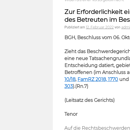
Zur Erforderlichkeit 
des Betreuten im Be
Publiziert am
von
12. Februar 2022
adm
BGH, Beschluss vom 06. Okt
Zieht das Beschwerdegerich
eine neue Tatsachengrundla
Entscheidung datiert, gebie
Betroffenen (im Anschluss 
10/18
,
FamRZ 2018, 1770
und 
303
).(Rn.7)
(Leitsatz des Gerichts)
Tenor
Auf die Rechtsbeschwerden d