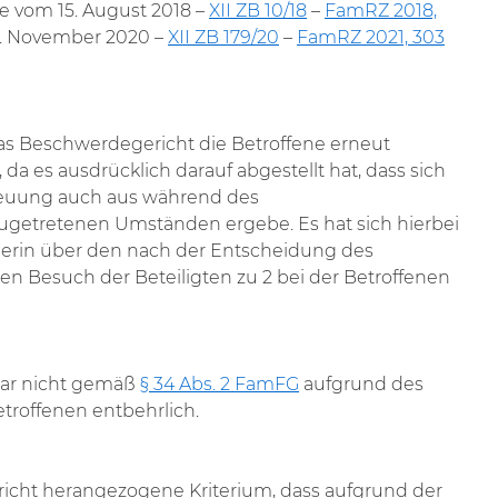
se vom 15. August 2018 –
XII ZB 10/18
–
FamRZ 2018,
. November 2020 –
XII ZB 179/20
–
FamRZ 2021, 303
as Beschwerdegericht die Betroffene erneut
a es ausdrücklich darauf abgestellt hat, dass sich
treuung auch aus während des
getretenen Umständen ergebe. Es hat sich hierbei
euerin über den nach der Entscheidung des
n Besuch der Beteiligten zu 2 bei der Betroffenen
war nicht gemäß
§ 34 Abs. 2 FamFG
aufgrund des
troffenen entbehrlich.
cht herangezogene Kriterium, dass aufgrund der