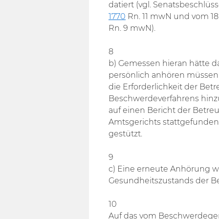
datiert (vgl. Senatsbeschlüs
1770
Rn. 11 mwN und vom 18
Rn. 9 mwN).
8
b) Gemessen hieran hätte d
persönlich anhören müssen, d
die Erforderlichkeit der Be
Beschwerdeverfahrens hinzu
auf einen Bericht der Betr
Amtsgerichts stattgefundene
gestützt.
9
c) Eine erneute Anhörung 
Gesundheitszustands der Be
10
Auf das vom Beschwerdegeri