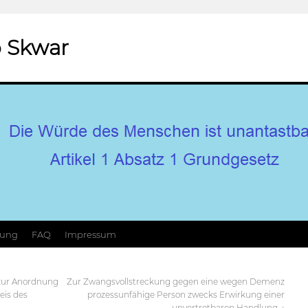
 Skwar
hung
FAQ
Impressum
 zur Anordnung
Zur Zwangsvollstreckung gegen eine wegen Demenz
eis des
prozessunfähige Person zwecks Erwirkung einer
unvertretbaren Handlung
→