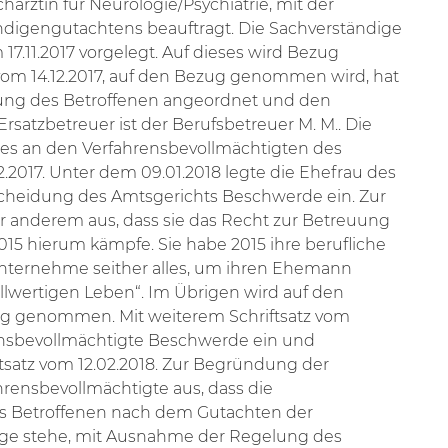
chärztin für Neurologie/Psychiatrie, mit der
ändigengutachtens beauftragt. Die Sachverständige
17.11.2017 vorgelegt. Auf dieses wird Bezug
m 14.12.2017, auf den Bezug genommen wird, hat
uung des Betroffenen angeordnet und den
. Ersatzbetreuer ist der Berufsbetreuer M. M.. Die
ses an den Verfahrensbevollmächtigten des
2.2017. Unter dem 09.01.2018 legte die Ehefrau des
cheidung des Amtsgerichts Beschwerde ein. Zur
r anderem aus, dass sie das Recht zur Betreuung
015 hierum kämpfe. Sie habe 2015 ihre berufliche
nternehme seither alles, um ihren Ehemann
llwertigen Leben“. Im Übrigen wird auf den
ug genommen. Mit weiterem Schriftsatz vom
rensbevollmächtigte Beschwerde ein und
tsatz vom 12.02.2018. Zur Begründung der
rensbevollmächtigte aus, dass die
es Betroffenen nach dem Gutachten der
age stehe, mit Ausnahme der Regelung des