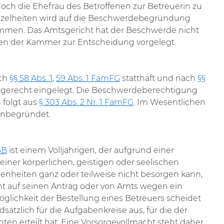
ch die Ehefrau des Betroffenen zur Betreuerin zu
inzelheiten wird auf die Beschwerdebegründung
mmen. Das Amtsgericht hat der Beschwerde nicht
en der Kammer zur Entscheidung vorgelegt.
ach
§§ 58 Abs. 1
,
59 Abs. 1 FamFG
statthaft und nach
§§
stgerecht eingelegt. Die Beschwerdeberechtigung
 folgt aus
§ 303 Abs. 2 Nr. 1 FamFG
. Im Wesentlichen
unbegründet.
GB
ist einem Volljährigen, der aufgrund einer
einer körperlichen, geistigen oder seelischen
nheiten ganz oder teilweise nicht besorgen kann,
t auf seinen Antrag oder von Amts wegen ein
öglichkeit der Bestellung eines Betreuers scheidet
sätzlich für die Aufgabenkreise aus, für die der
ten erteilt hat. Eine Vorsorgevollmacht steht daher