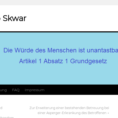
 Skwar
hung
FAQ
Impressum
nd
Zur Erweiterung einer bestehenden Betreuung bei
einer Asperger-Erkrankung des Betroffenen
→
tehendem