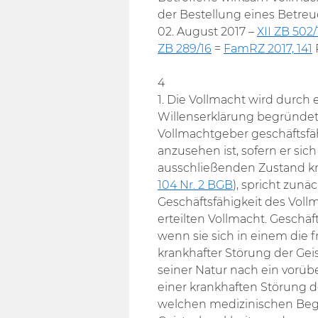
der Bestellung eines Betre
02. August 2017 –
XII ZB 502/
ZB 289/16
=
FamRZ 2017, 141
R
4
1. Die Vollmacht wird durch
Willenserklärung begründet
Vollmachtgeber geschäftsfähi
anzusehen ist, sofern er sic
ausschließenden Zustand kra
104 Nr. 2 BGB
), spricht zun
Geschäftsfähigkeit des Voll
erteilten Vollmacht. Geschä
wenn sie sich in einem die
krankhafter Störung der Geis
seiner Natur nach ein vorüb
einer krankhaften Störung der
welchen medizinischen Begri