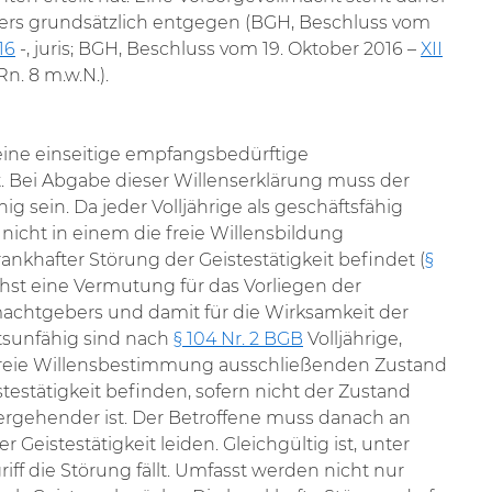
uers grundsätzlich entgegen (BGH, Beschluss vom
16
-, juris; BGH, Beschluss vom 19. Oktober 2016 –
XII
n. 8 m.w.N.).
 eine einseitige empfangsbedürftige
. Bei Abgabe dieser Willenserklärung muss der
g sein. Da jeder Volljährige als geschäftsfähig
h nicht in einem die freie Willensbildung
nkhafter Störung der Geistestätigkeit befindet (
§
ächst eine Vermutung für das Vorliegen der
machtgebers und damit für die Wirksamkeit der
ftsunfähig sind nach
§ 104 Nr. 2 BGB
Volljährige,
 freie Willensbestimmung ausschließenden Zustand
testätigkeit befinden, sofern nicht der Zustand
ergehender ist. Der Betroffene muss danach an
 Geistestätigkeit leiden. Gleichgültig ist, unter
ff die Störung fällt. Umfasst werden nicht nur