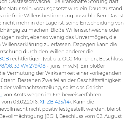
uch Geistesschwäche. Die krankhafte Störung darf
r Natur sein, vorausgesetzt wird ein Dauerzustand.
 die freie Willensbestimmung ausschließen. Das ist
e nicht mehr in der Lage ist, seine Entscheidung von
bhängig zu machen. Bloße Willensschwäche oder
genügen nicht, ebenso wenig das Unvermögen, die
Willenserklärung zu erfassen. Dagegen kann die
rschung durch den Willen anderer die
 BGB
rechtfertigen (vgl. u.a. OLG München, Beschluss
78/08
,
33 Wx 279/08
-, juris, m.w.N). Ein bloßer
die Vermutung der Wirksamkeit einer vorliegenden
ttern. Bestehen Zweifel an der Geschäftsfähigkeit
 der Vollmachtserteilung, so ist das Gericht
G
von Amts wegen im Freibeweisverfahren
 vom 03.02.2016,
XII ZB 425/14
). Kann die
vollmacht nicht positiv festgestellt werden, bleibt
 Bevollmächtigung (BGH, Beschluss vom 02. August