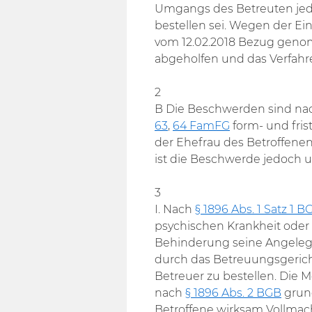
Umgangs des Betreuten jedo
bestellen sei. Wegen der E
vom 12.02.2018 Bezug geno
abgeholfen und das Verfahr
2
B Die Beschwerden sind n
63
,
64 FamFG
form- und fri
der Ehefrau des Betroffenen
ist die Beschwerde jedoch 
3
I. Nach
§ 1896 Abs. 1 Satz 1 B
psychischen Krankheit oder 
Behinderung seine Angelege
durch das Betreuungsgerich
Betreuer zu bestellen. Die M
nach
§ 1896 Abs. 2 BGB
grund
Betroffene wirksam Vollmach