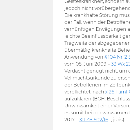
Geisteskrankheit, sondern a
jedoch nicht vorübergehende
Die krankhafte Störung muss
der Fall, wenn der Betroffen
vernünftigen Erwägungen a
leichte Beeinflussbarkeit 
Tragweite der abgegebenen 
übermäßig krankhafte Beher
Anwendung von
§ 104 Nr. 2
vom 05. Juni 2009 –
33 Wx 2
Verdacht genügt nicht, um 
Vollmachtsurkunde zu erschü
der Betroffenen im Zeitpunkt
verpflichtet, nach
§ 26 FamF
aufzuklären (BGH, Beschluss
Unwirksamkeit einer Vorsorge
es somit bei der wirksamen
2017 –
XII ZB 502/16
-, juris).