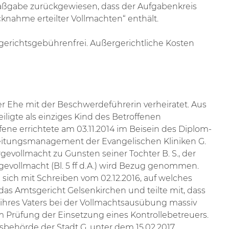
Maßgabe zurückgewiesen, dass der Aufgabenkreis
cknahme erteilter Vollmachten“ enthält.
gerichtsgebührenfrei. Außergerichtliche Kosten
ter Ehe mit der Beschwerdeführerin verheiratet. Aus
eiligte als einziges Kind des Betroffenen
ene errichtete am 03.11.2014 im Beisein des Diplom-
rleitungsmanagement der Evangelischen Kliniken G.
evollmacht zu Gunsten seiner Tochter B. S., der
rgevollmacht (Bl. 5 ff d.A.) wird Bezug genommen.
sich mit Schreiben vom 02.12.2016, auf welches
s Amtsgericht Gelsenkirchen und teilte mit, dass
u ihres Vaters bei der Vollmachtsausübung massiv
 Prüfung der Einsetzung eines Kontrollebetreuers.
behörde der Stadt G. unter dem 15.02.2017