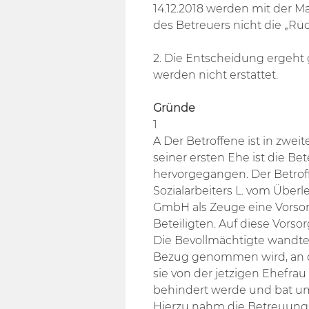
14.12.2018 werden mit der 
des Betreuers nicht die „Rü
2. Die Entscheidung ergeht 
werden nicht erstattet.
Gründe
1
A Der Betroffene ist in zwei
seiner ersten Ehe ist die Bet
hervorgegangen. Der Betroff
Sozialarbeiters L. vom Übe
GmbH als Zeuge eine Vorsorg
Beteiligten. Auf diese Vorso
Die Bevollmächtigte wandte 
Bezug genommen wird, an da
sie von der jetzigen Ehefra
behindert werde und bat um
Hierzu nahm die Betreuungs