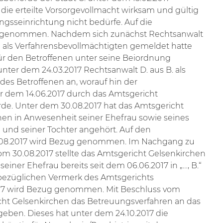
die erteilte Vorsorgevollmacht wirksam und gültig
ungsseinrichtung nicht bedürfe. Auf die
 genommen. Nachdem sich zunächst Rechtsanwalt
en als Verfahrensbevollmächtigten gemeldet hatte
ür den Betroffenen unter seine Beiordnung
 unter dem 24.03.2017 Rechtsanwalt D. aus B. als
des Betroffenen an, worauf hin der
r dem 14.06.2017 durch das Amtsgericht
de. Unter dem 30.08.2017 hat das Amtsgericht
nen in Anwesenheit seiner Ehefrau sowie seines
 und seiner Tochter angehört. Auf den
08.2017 wird Bezug genommen. Im Nachgang zu
 30.08.2017 stellte das Amtsgericht Gelsenkirchen
 seiner Ehefrau bereits seit dem 06.06.2017 in „…, B.“
bezüglichen Vermerk des Amtsgerichts
017 wird Bezug genommen. Mit Beschluss vom
icht Gelsenkirchen das Betreuungsverfahren an das
eben. Dieses hat unter dem 24.10.2017 die