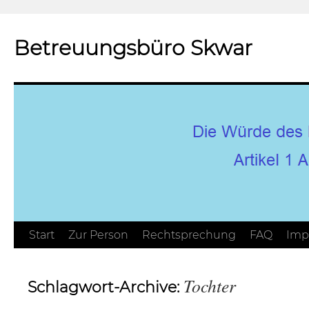
Betreuungsbüro Skwar
Zum
Start
Zur Person
Rechtsprechung
FAQ
Imp
Inhalt
Tochter
Schlagwort-Archive:
springen