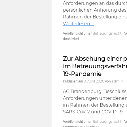
fernmündlichen
Anforderungen an das durch
Befragung
persönlichen Anhörung des 
des
Rahmen der Bestellung eines 
Betroffenen
durch
Weiterlesen
→
den
Einzelrichter
Veröffentlicht unter
|
V
Betreuungsrecht
des
für
deaktiviert
Beschwerdegeric
Zum
während
Absehen
der
von
Zur Absehung einer p
Corona-
der
Krise
Anhörung
im Betreuungsverfa
im
19-Pandemie
Rahmen
der
Publiziert am
von
9. April 2020
admin
Bestellung
eines
AG Brandenburg, Beschluss v
Betreuers
Anforderungen unter denen
anlässlich
der
im Rahmen der Bestellung ei
COVID-
SARS-CoV-2 und COVID-19 –
19-
Pandemie
Veröffentlicht unter
|
V
Betreuungsrecht
für
Kommentare deaktiviert