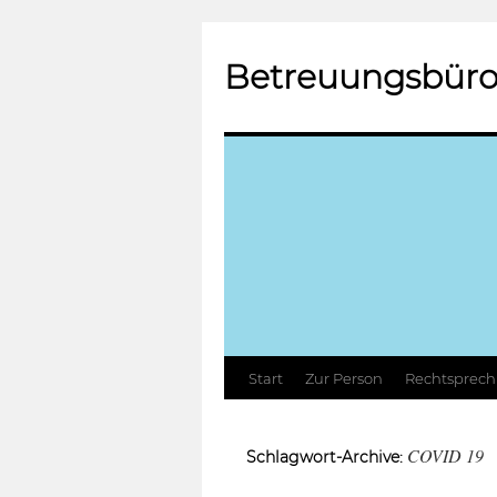
Betreuungsbüro
Zum
Start
Zur Person
Rechtsprec
Inhalt
COVID 19
Schlagwort-Archive:
springen