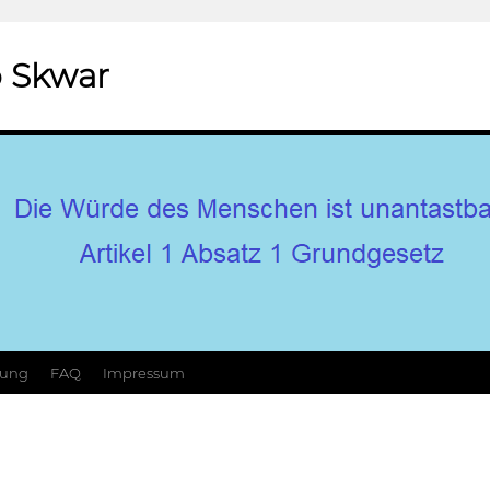
 Skwar
hung
FAQ
Impressum