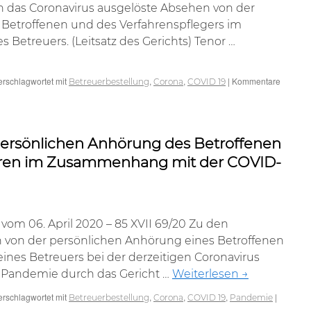
 das Coronavirus ausgelöste Absehen von der
Betroffenen und des Verfahrenspflegers im
Betreuers. (Leitsatz des Gerichts) Tenor …
erschlagwortet mit
,
,
|
Kommentare
Betreuerbestellung
Corona
COVID 19
hts
ersönlichen Anhörung des Betroffenen
hren im Zusammenhang mit der COVID-
om 06. April 2020 – 85 XVII 69/20 Zu den
 von der persönlichen Anhörung eines Betroffenen
nes Betreuers bei der derzeitigen Coronavirus
 Pandemie durch das Gericht …
Weiterlesen
→
erschlagwortet mit
,
,
,
|
Betreuerbestellung
Corona
COVID 19
Pandemie