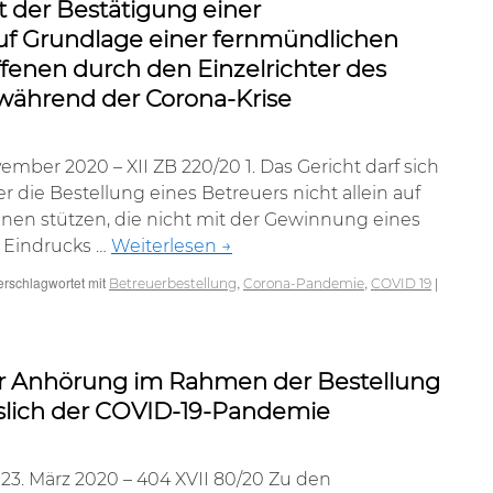
 der Bestätigung einer
uf Grundlage einer fernmündlichen
fenen durch den Einzelrichter des
während der Corona-Krise
mber 2020 – XII ZB 220/20 1. Das Gericht darf sich
 die Bestellung eines Betreuers nicht allein auf
nen stützen, die nicht mit der Gewinnung eines
 Eindrucks …
Weiterlesen
→
erschlagwortet mit
,
,
|
Betreuerbestellung
Corona-Pandemie
COVID 19
 Anhörung im Rahmen der Bestellung
sslich der COVID-19-Pandemie
ng
3. März 2020 – 404 XVII 80/20 Zu den