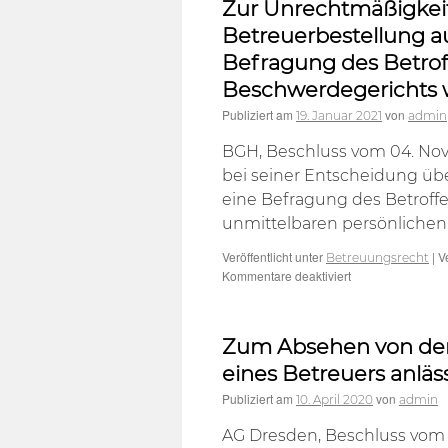
Zur Unrechtmäßigkeit
Betreuerbestellung a
Befragung des Betrof
Beschwerdegerichts 
Publiziert am
von
19. Januar 2021
admin
BGH, Beschluss vom 04. Nove
bei seiner Entscheidung über
eine Befragung des Betroffe
unmittelbaren persönlichen
Veröffentlicht unter
|
V
Betreuungsrecht
für
Kommentare deaktiviert
Zur
Unrechtmäßigkeit
der
Zum Absehen von der
Bestätigung
einer
eines Betreuers anlä
Betreuerbestellu
Publiziert am
von
10. April 2020
auf
admin
Grundlage
AG Dresden, Beschluss vom 2
einer